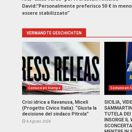
David:”Personalmente preferisco 50 € in men
essere stabilizzato”
VERWANDTE GESCHICHTEN
Comunicati Stampa
Comunicati 
Crisi idrica a Ravanusa, Miceli
SICILIA, VI
(Progetto Civico Italia): “Giusta la
SAMMARTINO
decisione del sindaco Pitrola”
TUTELA DEI
INSORGE IL
8 Agosto 2026
SCONCERTAN
MENTRE IN 