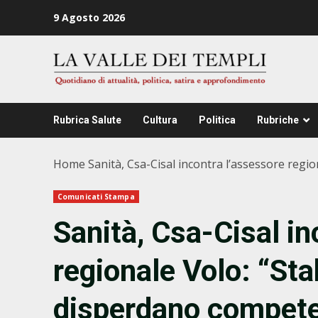
Zum
9 Agosto 2026
Inhalt
springen
Rubrica Salute
Cultura
Politica
Rubriche
Home
Sanità, Csa-Cisal incontra l’assessore regio
Comunicati Stampa
Sanità, Csa-Cisal in
regionale Volo: “Stab
disperdano competen