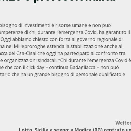
a bisogno di investimenti e risorse umane e non può
competenze di chi, durante l’emergenza Covid, ha garantito il
i. Oggi abbiamo chiesto con forza al governo regionale di
oma nel Milleproroghe estenda la stabilizzazione anche al
ca del Csa-Cisal che oggi ha partecipato al confronto tra
le organizzazioni sindacali. “Chi durante l’emergenza Covid è
ne che con il click day – continua Badagliacca – non può
itario che ha un grande bisogno di personale qualificato e
Weite
Lotto, Sicilia a segno: a Modica (RG) centrato u