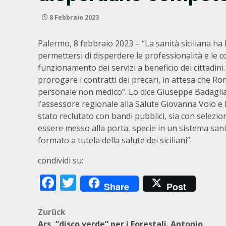
8 Febbraio 2023
Palermo, 8 febbraio 2023 – “La sanità siciliana h
permettersi di disperdere le professionalità e le 
funzionamento dei servizi a beneficio dei cittadin
prorogare i contratti dei precari, in attesa che R
personale non medico”. Lo dice Giuseppe Badagliac
l’assessore regionale alla Salute Giovanna Volo e 
stato reclutato con bandi pubblici, sia con selezio
essere messo alla porta, specie in un sistema san
formato a tutela della salute dei siciliani”.
condividi su:
Facebook
Twitter
Share
Post
Beitragsnavigation
Zurück
Ars, “disco verde” per i Forestali. Antonio