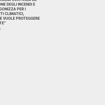
NE DEGLI INCENDI E
GONIZZA PER I
I CLIMATICI,
RE VUOLE PROTEGGERE
TE”
6