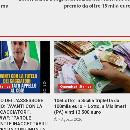
o ma
premio da oltre 15 mila eur
Stampa
Comunicati Stampa
DEO DELL’ASSESSORE
10eLotto: in Sicilia tripletta da
: “AVANTI CON LA
100mila euro – Lotto, a Misilmeri
 CACCIATORI”.
(PA) vinti 13.500 euro
 WWF: “PAROLE
7 Agosto 2026
TI E INACCETTABILI!
SICILIA CONTINUA LA