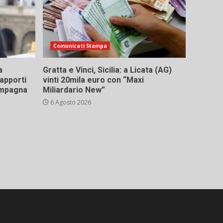
Comunicati Stampa
a
Gratta e Vinci, Sicilia: a Licata (AG)
rapporti
vinti 20mila euro con “Maxi
campagna
Miliardario New”
6 Agosto 2026