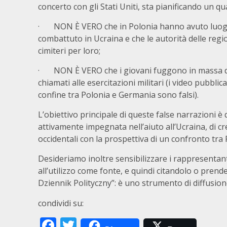
concerto con gli Stati Uniti, sta pianificando un qua
· NON È VERO che in Polonia hanno avuto luogo 
combattuto in Ucraina e che le autorità delle regio
cimiteri per loro;
· NON È VERO che i giovani fuggono in massa dal
chiamati alle esercitazioni militari (i video pubbl
confine tra Polonia e Germania sono falsi).
L’obiettivo principale di queste false narrazioni è
attivamente impegnata nell’aiuto all’Ucraina, di cr
occidentali con la prospettiva di un confronto tra
Desideriamo inoltre sensibilizzare i rappresentant
all’utilizzo come fonte, e quindi citandolo o pren
Dziennik Polityczny”: è uno strumento di diffusion
condividi su:
Facebook
Twitter