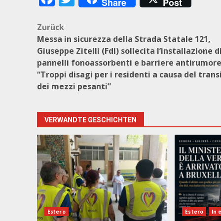
Share
Post
Beitragsnavigation
Zurück
Messa in sicurezza della Strada Statale 121,
Giuseppe Zitelli (FdI) sollecita l’installazione d
pannelli fonoassorbenti e barriere antirumore
“Troppi disagi per i residenti a causa del trans
dei mezzi pesanti”
VERWANDTE GESCHICHTEN
Estero
Estero
In 