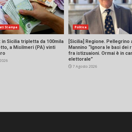
ati Stampa
Politica
in Sicilia tripletta da 100mila
[Sicilia] Regione. Pellegrino 
tto, a Misilmeri (PA) vinti
Mannino “Ignora le basi dei 
uro
fra istizuaioni. Ormai è in 
elettorale”
 2026
7 Agosto 2026