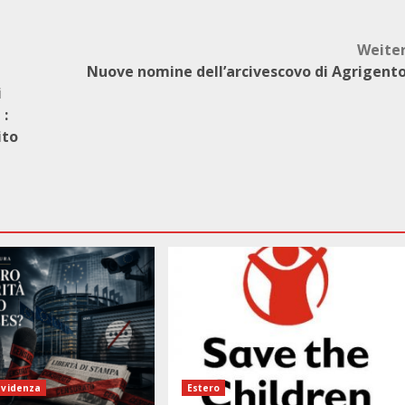
Weite
Nuove nomine dell’arcivescovo di Agrigent
i
 :
ito
evidenza
Estero