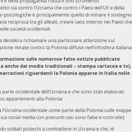
ioni e della propaganda russa è uno strumento
tto sia contro l’Ucraina che contro i Paesi dell’UE e della
e-psicologiche è principalmente quello di minare il sostegno
cia reciproca tra gli alleati, creare caos interno nei Paesi ch
lle società occidentali.
a desidera richiamare una particolare attenzione sul
ione mirate contro la Polonia diffuse nell’infosfera italiana
’informazione sulle numerose false notizie pubblicate
lta anche dai media tradizionali – stampa cartacea e tv),
arrazioni riguardanti la Polonia apparse in Italia nelle
arte occidentale dell’Ucraina e che sono stati elaborati
mpo appartenenti alla Polonia;
l’Ucraina occidentale come parte della Polonia sulle mappe
sui social media con presunti casi sono false e costruite);
 soldati polacchi a combattere in Ucraina e che, di