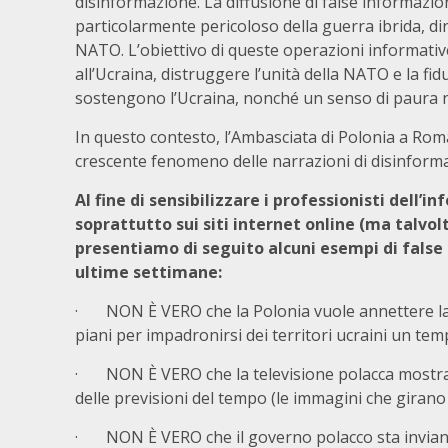
disinformazione. La diffusione di false informaz
particolarmente pericoloso della guerra ibrida, dire
NATO. L’obiettivo di queste operazioni informativ
all’Ucraina, distruggere l’unità della NATO e la fidu
sostengono l’Ucraina, nonché un senso di paura ne
In questo contesto, l’Ambasciata di Polonia a Rom
crescente fenomeno delle narrazioni di disinformaz
Al fine di sensibilizzare i professionisti dell
soprattutto sui siti internet online (ma talvo
presentiamo di seguito alcuni esempi di false n
ultime settimane:
· NON È VERO che la Polonia vuole annettere la p
piani per impadronirsi dei territori ucraini un te
· NON È VERO che la televisione polacca mostra 
delle previsioni del tempo (le immagini che girano 
· NON È VERO che il governo polacco sta inviando