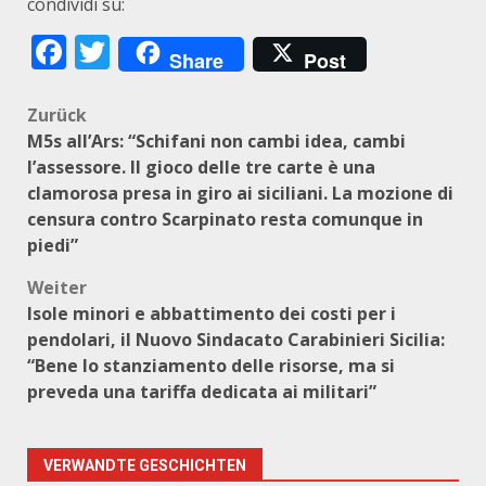
condividi su:
Facebook
Twitter
Share
Post
Beitragsnavigation
Zurück
M5s all’Ars: “Schifani non cambi idea, cambi
l’assessore. Il gioco delle tre carte è una
clamorosa presa in giro ai siciliani. La mozione di
censura contro Scarpinato resta comunque in
piedi”
Weiter
Isole minori e abbattimento dei costi per i
pendolari, il Nuovo Sindacato Carabinieri Sicilia:
“Bene lo stanziamento delle risorse, ma si
preveda una tariffa dedicata ai militari”
VERWANDTE GESCHICHTEN