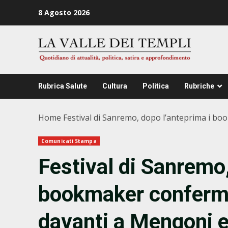
Zum
8 Agosto 2026
Inhalt
springen
Rubrica Salute
Cultura
Politica
Rubriche
Home
Festival di Sanremo, dopo l’anteprima i b
Comunicati Stampa
Festival di Sanremo,
bookmaker conferma
davanti a Mengoni e