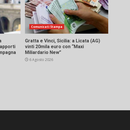
Comunicati Stampa
a
Gratta e Vinci, Sicilia: a Licata (AG)
rapporti
vinti 20mila euro con “Maxi
campagna
Miliardario New”
6 Agosto 2026