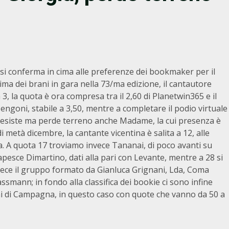
 si conferma in cima alle preferenze dei bookmaker per il
ima dei brani in gara nella 73/ma edizione, il cantautore
, la quota è ora compresa tra il 2,60 di Planetwin365 e il
Mengoni, stabile a 3,50, mentre a completare il podio virtuale
. Resiste ma perde terreno anche Madame, la cui presenza è
metà dicembre, la cantante vicentina è salita a 12, alle
ta. A quota 17 troviamo invece Tananai, di poco avanti su
lapesce Dimartino, dati alla pari con Levante, mentre a 28 si
nvece il gruppo formato da Gianluca Grignani, Lda, Coma
ssmann; in fondo alla classifica dei bookie ci sono infine
ni di Campagna, in questo caso con quote che vanno da 50 a