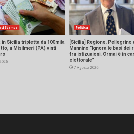
ati Stampa
Politica
in Sicilia tripletta da 100mila
[Sicilia] Regione. Pellegrino 
tto, a Misilmeri (PA) vinti
Mannino “Ignora le basi dei 
uro
fra istizuaioni. Ormai è in 
elettorale”
 2026
7 Agosto 2026