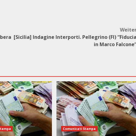
Weite
ibera
[Sicilia] Indagine Interporti. Pellegrino (FI) “Fiduci
in Marco Falcone
Stampa
Comunicati Stampa