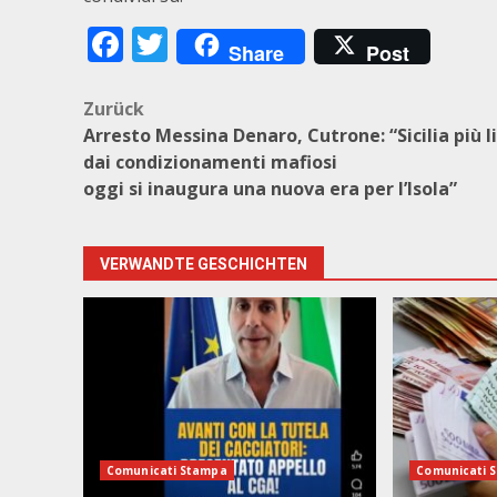
Facebook
Twitter
Share
Post
Beitragsnavigation
Zurück
Arresto Messina Denaro, Cutrone: “Sicilia più l
dai condizionamenti mafiosi
oggi si inaugura una nuova era per l’Isola”
VERWANDTE GESCHICHTEN
Comunicati Stampa
Comunicati 