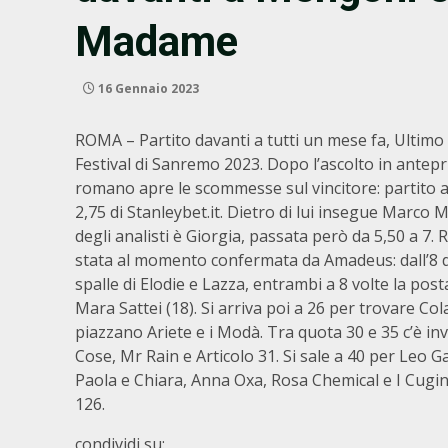
Madame
16 Gennaio 2023
ROMA – Partito davanti a tutti un mese fa, Ultimo
Festival di Sanremo 2023. Dopo l’ascolto in antepr
romano apre le scommesse sul vincitore: partito a 3
2,75 di Stanleybet.it. Dietro di lui insegue Marco 
degli analisti è Giorgia, passata però da 5,50 a 7
stata al momento confermata da Amadeus: dall’8 di 
spalle di Elodie e Lazza, entrambi a 8 volte la pos
Mara Sattei (18). Si arriva poi a 26 per trovare Co
piazzano Ariete e i Modà. Tra quota 30 e 35 c’è i
Cose, Mr Rain e Articolo 31. Si sale a 40 per Leo Ga
Paola e Chiara, Anna Oxa, Rosa Chemical e I Cugi
126.
condividi su: