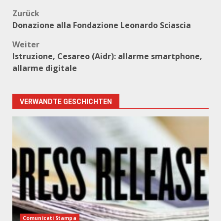
Beitragsnavigation
Zurück
Donazione alla Fondazione Leonardo Sciascia
Weiter
Istruzione, Cesareo (Aidr): allarme smartphone,
allarme digitale
VERWANDTE GESCHICHTEN
Comunicati Stampa