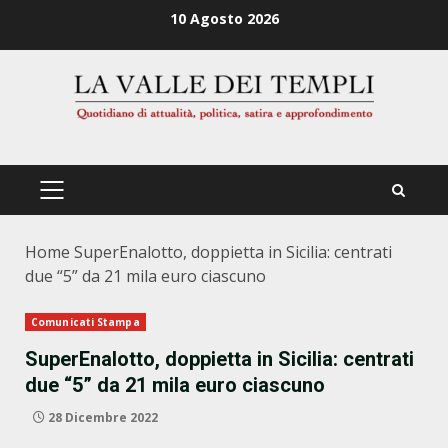
Zum
10 Agosto 2026
Inhalt
springen
PRIMÄRES
MENÜ
Home
SuperEnalotto, doppietta in Sicilia: centrati
due “5” da 21 mila euro ciascuno
Comunicati Stampa
SuperEnalotto, doppietta in Sicilia: centrati
due “5” da 21 mila euro ciascuno
28 Dicembre 2022