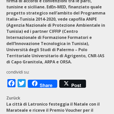
firma di accordi e convenzioni tra le parti,
tunisine e siciliane. EdEn-MED, finanziato quale
progetto strategico nell’ambito del Programma
Italia–Tunisia 2014-2020, vede capofila ANPE
(Agenzia Nazionale di Protezione Ambientale in
Tunisia) ed i partner CIFFIP (Centro
Internazionale di Formazione Formatori e
dell’Innovazione Tecnologica in Tunisia),
Università degli Studi di Palermo – Polo
Territoriale Universitario di Agrigento, CNR-IAS
di Capo Granitola, ARPA e ORSA.
condividi su:
Facebook
Twitter
Share
Post
Beitragsnavigation
Zurück
La città di Latronico festeggia il Natale con il
Marateale e riceve il Premio Voucher per il