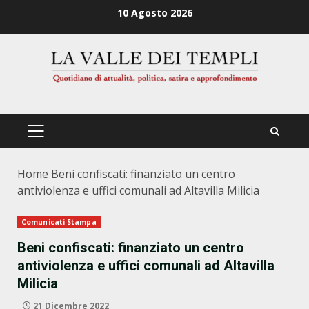
Zum
10 Agosto 2026
Inhalt
springen
PRIMÄRES
MENÜ
Home
Beni confiscati: finanziato un centro
antiviolenza e uffici comunali ad Altavilla Milicia
Comunicati Stampa
Beni confiscati: finanziato un centro
antiviolenza e uffici comunali ad Altavilla
Milicia
21 Dicembre 2022