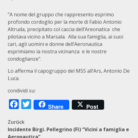
”A nome del gruppo che rappresento esprimo
profondo cordoglio per la morte di Fabio Antonio
Altruda, precipitato col caccia dell’Areonatica che
pilotava vicino a Marsala. Alla sua famiglia, ai suoi
cari, agli uomini e donne dell’Aeronautica
esprimiamo la nostra vicinanza e le nostre
condoglianze”.
Lo afferma il capogruppo del M5S all’Ars, Antonio De
Luca.
condividi su:
Facebook
Twitter
Share
Post
Beitragsnavigation
Zurück
Incidente Birgi. Pellegrino (Fi) “Vicini a famiglia e
Aeronautica”