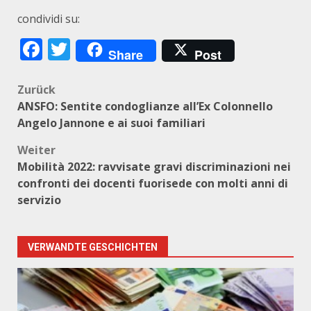
condividi su:
Facebook
Twitter
Share
Post
Beitragsnavigation
Zurück
ANSFO: Sentite condoglianze all’Ex Colonnello
Angelo Jannone e ai suoi familiari
Weiter
Mobilità 2022: ravvisate gravi discriminazioni nei
confronti dei docenti fuorisede con molti anni di
servizio
VERWANDTE GESCHICHTEN