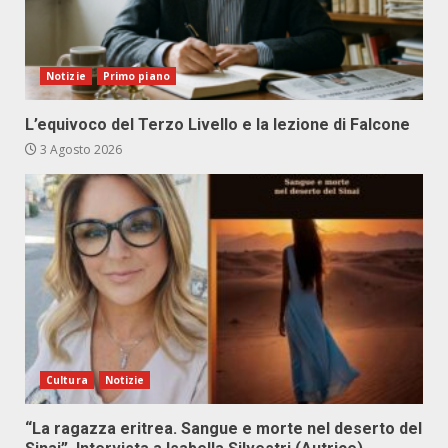
Notizie
Primo piano
L’equivoco del Terzo Livello e la lezione di Falcone
3 Agosto 2026
Cultura
Notizie
“La ragazza eritrea. Sangue e morte nel deserto del