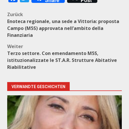
Share
Post
Beitragsnavigation
Zurück
Enoteca regionale, una sede a Vittoria: proposta
Campo (M5S) approvata nell’ambito della
Finanziaria
Weiter
Terzo settore. Con emendamento M5S,
istituzionalizzate le ST.A.R. Strutture Abitative
Riabilitative
VERWANDTE GESCHICHTEN