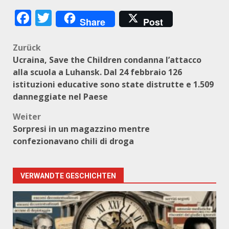
Facebook
Twitter
Share
Post
Beitragsnavigation
Zurück
Ucraina, Save the Children condanna l’attacco
alla scuola a Luhansk. Dal 24 febbraio 126
istituzioni educative sono state distrutte e 1.509
danneggiate nel Paese
Weiter
Sorpresi in un magazzino mentre
confezionavano chili di droga
VERWANDTE GESCHICHTEN