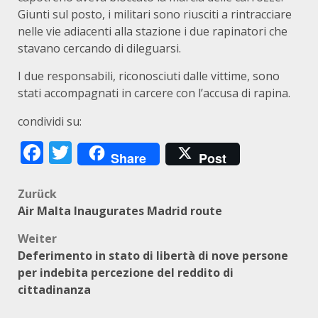
Giunti sul posto, i militari sono riusciti a rintracciare
nelle vie adiacenti alla stazione i due rapinatori che
stavano cercando di dileguarsi.
I due responsabili, riconosciuti dalle vittime, sono
stati accompagnati in carcere con l’accusa di rapina.
condividi su:
Facebook
Twitter
Share
Post
Beitragsnavigation
Zurück
Air Malta Inaugurates Madrid route
Weiter
Deferimento in stato di libertà di nove persone
per indebita percezione del reddito di
cittadinanza