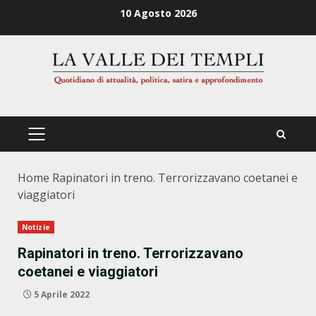
Zum
10 Agosto 2026
Inhalt
springen
PRIMÄRES
MENÜ
Home
Rapinatori in treno. Terrorizzavano coetanei e
viaggiatori
Notizie
Rapinatori in treno. Terrorizzavano
coetanei e viaggiatori
5 Aprile 2022