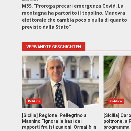
Beitragsnavigation
M5S. “Proroga precari emergenza Covid. La
montagna ha partorito il topolino. Manovra
elettorale che cambia poco o nulla di quanto
previsto dalla Stato”
VERWANDTE GESCHICHTEN
Politica
Politica
[Sicilia] Regione. Pellegrino a
[Sicilia] Car
Mannino “Ignora le basi dei
poltrone, a
rapporti fra istizuaioni. Ormai è in
programma p