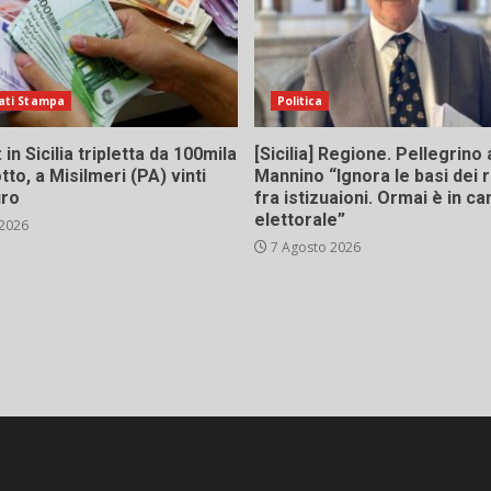
ati Stampa
Politica
in Sicilia tripletta da 100mila
[Sicilia] Regione. Pellegrino 
tto, a Misilmeri (PA) vinti
Mannino “Ignora le basi dei 
uro
fra istizuaioni. Ormai è in 
elettorale”
 2026
7 Agosto 2026