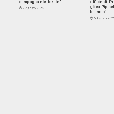
campagna elettorale”
efficienti. P
gli ex Pip ne
7 Agosto 2026
bilancio”
6 Agosto 202