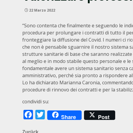
22 Marzo 2022
“Sono contenta che finalmente e seguendo le indic
procedura per prolungare i contratti di tutto il p
fronteggiare la diffusione del Covid. I numeri ci r
che non è pensabile sguarnire il nostro sistema s
strutture sanitarie di base che saranno realizzate
al meglio e in modo stabile questo personale e le
fondamentale avere un sistema sanitario senza care
amministrativo, perché sia pronto a rispondere a
Lo ha dichiarato Marianna Caronia, commentando la
procedure di rinnovo dei contratti e per la stabil
condividi su:
Facebook
Twitter
Share
Post
Zurück