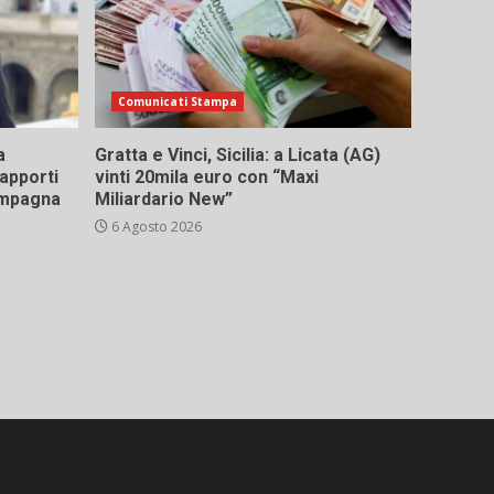
Comunicati Stampa
a
Gratta e Vinci, Sicilia: a Licata (AG)
rapporti
vinti 20mila euro con “Maxi
campagna
Miliardario New”
6 Agosto 2026