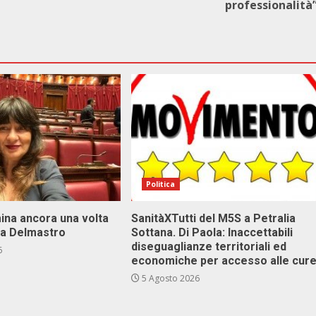
professionalità
Politica
ina ancora una volta
SanitàXTutti del M5S a Petralia
va Delmastro
Sottana. Di Paola: Inaccettabili
diseguaglianze territoriali ed
6
economiche per accesso alle cur
5 Agosto 2026