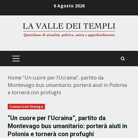
Zum
6 Agosto 2026
Inhalt
springen
PRIMÄRES
MENÜ
Home
“Un cuore per l’Ucraina”, partito da
Montevago bus umanitario: porterà aiuti in Polonia
e tornerà con profughi
Comunicati Stampa
“Un cuore per l’Ucraina”, partito da
Montevago bus umanitario: porterà aiuti in
Polonia e tornerà con profughi