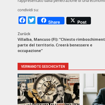
rappresentato dalla penetrazione di una economia i
condividi su:
Facebook
Twitter
Share
Post
Beitragsnavigation
Zurück
Villalba, Mancuso (FI): “Chiesto rimboschiment
parte del territorio. Creerà benessere e
occupazione”
VERWANDTE GESCHICHTEN