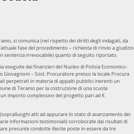
mo, si comunica (nel rispetto dei diritti degli indagati, da
’attuale fase del procedimento – richiesta di rinvio a giudizio
on sentenza irrevocabile) quanto di seguito riportato.
aria eseguite dai finanzieri del Nucleo di Polizia Economico-
no Giovagnoni – Sost. Procuratore presso la locale Procura
ali perpetrati in materia di appalti pubblici inerenti un
mune di Teramo per la costruzione di una scuola
r un importo complessivo del progetto pari ad €.
e (sopralluoghi atti ad appurare lo stato di avanzamento dei
ie informazioni testimoniali) corroborate dai risultati di
e presunte condotte illecite poste in essere da tre