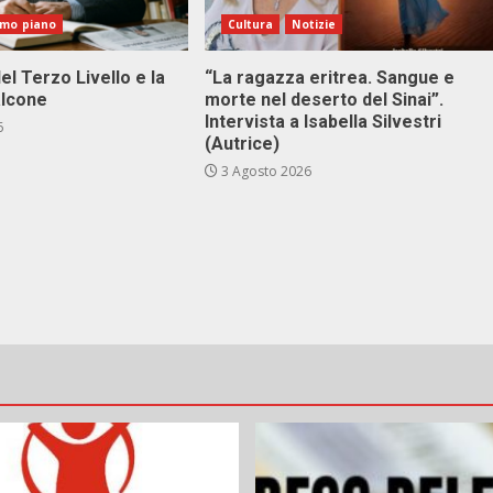
imo piano
Cultura
Notizie
el Terzo Livello e la
“La ragazza eritrea. Sangue e
alcone
morte nel deserto del Sinai”.
Intervista a Isabella Silvestri
6
(Autrice)
3 Agosto 2026