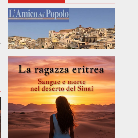
r
i
e