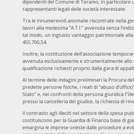
dipendenti del Comune di Teramo, in particolare un
rappresentanti legali delle società interessate.
Tra le innumerevoli anomalie riscontrate nella gest
lavori alla medesima “A.T.I.” avvenuta senza l’ind
tal modo, un ingiusto vantaggio patrimoniale alla 
455.700,54.
Inoltre, la costituzione dell’associazione temporan
avvenuta esclusivamente e strumentalmente allo sco
qualificazione richiesti proprio dalla gara di appal
Al termine delle indagini preliminari la Procura de
predette persone fisiche, i reati di “abuso d’ufficio”
Stato” e, nei confronti della persona giuridica l’’
presso la cancelleria del giudice, la richiesta di ri
Il contrasto agli illeciti nel settore della spesa pu
costituiscono per la Guardia di Finanza base di ga
emargina le imprese oneste dalle procedure a evide