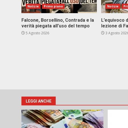
Notizie
Primo piano
Notizie
Pr
Falcone, Borsellino, Contrada e la
L’equivoco d
verità piegata all’uso del tempo
lezione di F
5 Agosto 2026
3 Agosto 202
LEGGI ANCHE