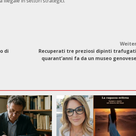
llegale in settori strategici.
Weite
o di
Recuperati tre preziosi dipinti trafugat
quarant’anni fa da un museo genoves