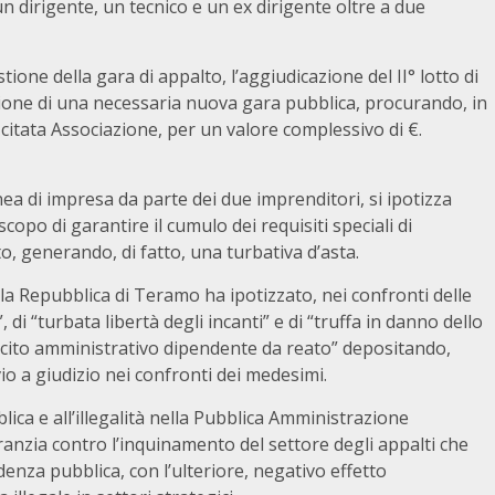
 dirigente, un tecnico e un ex dirigente oltre a due
ione della gara di appalto, l’aggiudicazione del II° lotto di
izione di una necessaria nuova gara pubblica, procurando, in
citata Associazione, per un valore complessivo di €.
ea di impresa da parte dei due imprenditori, si ipotizza
po di garantire il cumulo dei requisiti speciali di
to, generando, di fatto, una turbativa d’asta.
lla Repubblica di Teramo ha ipotizzato, nei confronti delle
, di “turbata libertà degli incanti” e di “truffa in danno dello
illecito amministrativo dipendente da reato” depositando,
nvio a giudizio nei confronti dei medesimi.
bblica e all’illegalità nella Pubblica Amministrazione
ranzia contro l’inquinamento del settore degli appalti che
nza pubblica, con l’ulteriore, negativo effetto