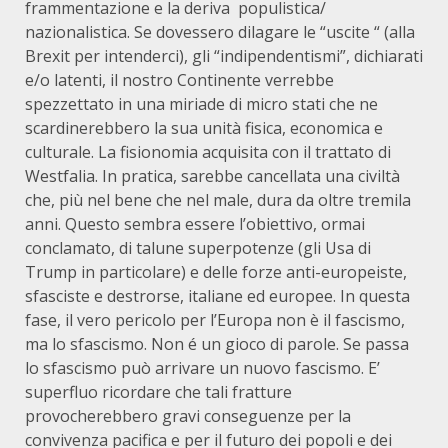
frammentazione e la deriva populistica/
nazionalistica. Se dovessero dilagare le “uscite “ (alla
Brexit per intenderci), gli “indipendentismi”, dichiarati
e/o latenti, il nostro Continente verrebbe
spezzettato in una miriade di micro stati che ne
scardinerebbero la sua unità fisica, economica e
culturale. La fisionomia acquisita con il trattato di
Westfalia. In pratica, sarebbe cancellata una civiltà
che, più nel bene che nel male, dura da oltre tremila
anni. Questo sembra essere l’obiettivo, ormai
conclamato, di talune superpotenze (gli Usa di
Trump in particolare) e delle forze anti-europeiste,
sfasciste e destrorse, italiane ed europee. In questa
fase, il vero pericolo per l’Europa non è il fascismo,
ma lo sfascismo. Non é un gioco di parole. Se passa
lo sfascismo può arrivare un nuovo fascismo. E’
superfluo ricordare che tali fratture
provocherebbero gravi conseguenze per la
convivenza pacifica e per il futuro dei popoli e dei