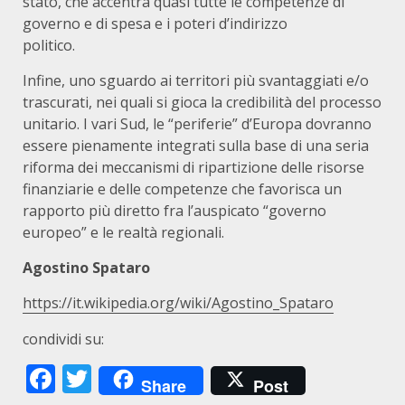
stato, che accentra quasi tutte le competenze di
governo e di spesa e i poteri d’indirizzo
politico.
Infine, uno sguardo ai territori più svantaggiati e/o
trascurati, nei quali si gioca la credibilità del processo
unitario. I vari Sud, le “periferie” d’Europa dovranno
essere pienamente integrati sulla base di una seria
riforma dei meccanismi di ripartizione delle risorse
finanziarie e delle competenze che favorisca un
rapporto più diretto fra l’auspicato “governo
europeo” e le realtà regionali.
Agostino Spataro
https://it.wikipedia.org/wiki/Agostino_Spataro
condividi su:
Facebook
Twitter
Share
Post