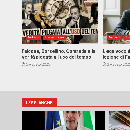
Notizie
Primo piano
Notizie
Pr
Falcone, Borsellino, Contrada e la
L’equivoco d
verità piegata all’uso del tempo
lezione di F
5 Agosto 2026
3 Agosto 202
LEGGI ANCHE