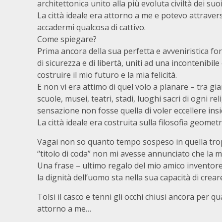
architettonica unito alla più evoluta civiltà dei suoi 
La città ideale era attorno a me e potevo attrave
accadermi qualcosa di cattivo.
Come spiegare?
Prima ancora della sua perfetta e avveniristica f
di sicurezza e di libertà, uniti ad una incontenibile
costruire il mio futuro e la mia felicità.
E non vi era attimo di quel volo a planare – tra gia
scuole, musei, teatri, stadi, luoghi sacri di ogni rel
sensazione non fosse quella di voler eccellere insi
La città ideale era costruita sulla filosofia geometric
Vagai non so quanto tempo sospeso in quella tropo
“titolo di coda” non mi avesse annunciato che la mia
Una frase – ultimo regalo del mio amico inventore 
la dignità dell’uomo sta nella sua capacità di creare
Tolsi il casco e tenni gli occhi chiusi ancora per
attorno a me…