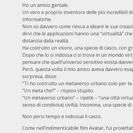
Ho un amico geniale.
Un vero e proprio inventore delle più incredibili d
informatiche.
Non so davvero come riesca a ideare le sue creaz
dirvi che le applicazioni hanno una “virtualità” che 
distanzia dalla realtà.
Ha costruito un visore, una specie di casco, con gr
Dopo che lo si indossa ci si trova in un mondo virt
pensare che quell’universo sensitivo esista davver
Però, questa volta il mio amico aveva davvero es
sorpresa, disse:
“Ti ho costruito un metaverso urbano solo per te
“Un meta che?” – risposi stupito.
“Un metaverso urbano” – ripetè – “una città virtua
senso di condivisa) civiltà. Insomma, una specie di
Non persi tempo e indossai il casco.
Come nell’indimenticabile film Avatar, fui proiettat