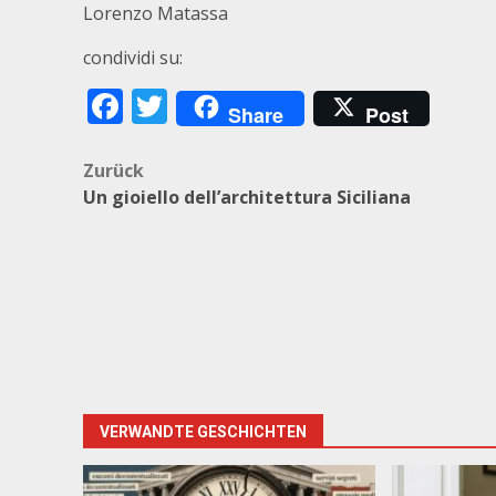
Lorenzo Matassa
condividi su:
Facebook
Twitter
Share
Post
Beitragsnavigation
Zurück
Un gioiello dell’architettura Siciliana
VERWANDTE GESCHICHTEN