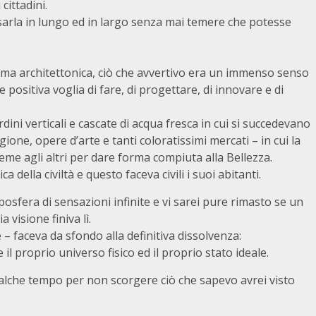
cittadini.
rsarla in lungo ed in largo senza mai temere che potesse
orma architettonica, ciò che avvertivo era un immenso senso
 e positiva voglia di fare, di progettare, di innovare e di
rdini verticali e cascate di acqua fresca in cui si succedevano
igione, opere d’arte e tanti coloratissimi mercati – in cui la
eme agli altri per dare forma compiuta alla Bellezza.
a della civiltà e questo faceva civili i suoi abitanti.
sfera di sensazioni infinite e vi sarei pure rimasto se un
 visione finiva lì.
– faceva da sfondo alla definitiva dissolvenza:
 il proprio universo fisico ed il proprio stato ideale.
 qualche tempo per non scorgere ciò che sapevo avrei visto