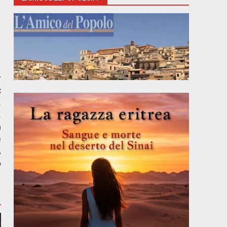
r
:
,
,
a
e
.
o