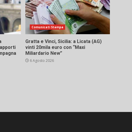
Comunicati Stampa
a
Gratta e Vinci, Sicilia: a Licata (AG)
rapporti
vinti 20mila euro con “Maxi
campagna
Miliardario New”
6 Agosto 2026