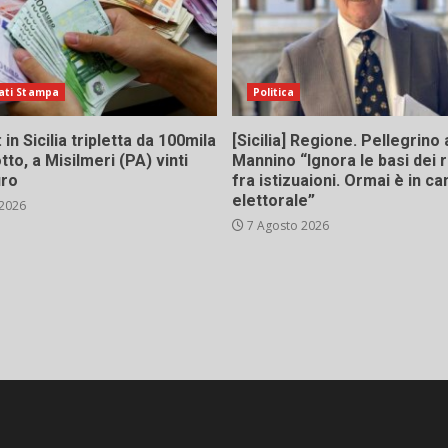
ati Stampa
Politica
in Sicilia tripletta da 100mila
[Sicilia] Regione. Pellegrino 
tto, a Misilmeri (PA) vinti
Mannino “Ignora le basi dei 
uro
fra istizuaioni. Ormai è in 
elettorale”
 2026
7 Agosto 2026