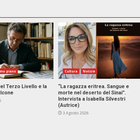
imo piano
Cultura
Notizie
el Terzo Livello e la
“La ragazza eritrea. Sangue e
alcone
morte nel deserto del Sinai”.
Intervista a Isabella Silvestri
6
(Autrice)
3 Agosto 2026