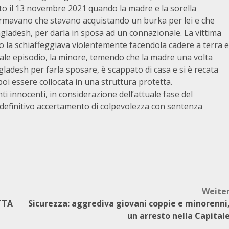
ato il 13 novembre 2021 quando la madre e la sorella
ormavano che stavano acquistando un burka per lei e che
ladesh, per darla in sposa ad un connazionale. La vittima
to la schiaffeggiava violentemente facendola cadere a terra e
tale episodio, la minore, temendo che la madre una volta
gladesh per farla sposare, è scappato di casa e si è recata
 poi essere collocata in una struttura protetta.
ti innocenti, in considerazione dell’attuale fase del
n definitivo accertamento di colpevolezza con sentenza
Weite
TTA
Sicurezza: aggrediva giovani coppie e minorenni
un arresto nella Capital