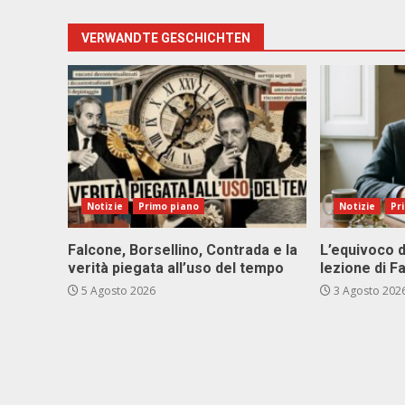
VERWANDTE GESCHICHTEN
Notizie
Primo piano
Notizie
Pr
Falcone, Borsellino, Contrada e la
L’equivoco d
verità piegata all’uso del tempo
lezione di F
5 Agosto 2026
3 Agosto 202