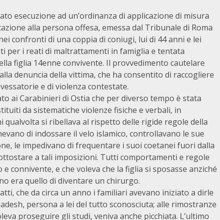
dato esecuzione ad un’ordinanza di applicazione di misura
icazione alla persona offesa, emessa dal Tribunale di Roma
ei confronti di una coppia di coniugi, lui di 44 anni e lei
 per i reati di maltrattamenti in famiglia e tentata
lla figlia 14enne convivente. Il provvedimento cautelare
dalla denuncia della vittima, che ha consentito di raccogliere
e vessatorie e di violenza contestate.
 ai Carabinieri di Ostia che per diverso tempo è stata
ituiti da sistematiche violenze fisiche e verbali, in
 qualvolta si ribellava al rispetto delle rigide regole della
nevano di indossare il velo islamico, controllavano le sue
ione, le impedivano di frequentare i suoi coetanei fuori dalla
sottostare a tali imposizioni. Tutti comportamenti e regole
o e connivente, e che voleva che la figlia si sposasse anziché
no era quello di diventare un chirurgo.
ti, che da circa un anno i familiari avevano iniziato a dirle
esh, persona a lei del tutto sconosciuta; alle rimostranze
eva proseguire gli studi, veniva anche picchiata. L’ultimo