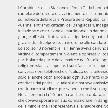
I Carabinieri della Stazione di Roma Ostia hanno 
cautelare del divieto di avvicinamento e di comun
su richiesta della locale Procura della Repubblica, n
40enne, entrambi cittadini del Bangladesh, indagati
induzione o costrizione al matrimonio, in danno de
giunge all’esito di attività investigativa originata 
gravi indizi di colpevolezza in ordine alle condott
Lo scorso 13 novembre, la 14enne aveva denunciato
vittima di comportamenti violenti e oppressivi, cost
particolare da parte della madre e dal fratello, ogni
religione islamica imposte. I suoi familiari le impo
conversazioni telefoniche e l’utilizzo della televis
scuola, anche picchiandola ad ogni suo rifiuto di 
condivise dal padre, il quale si dimostrava omissiv
continuare a studiare, pur sapendo che il suo sog
Nella denuncia la 14enne ha anche raccontato, infat
che doveva sposare un suo connazionale in Banglad
della minore che rappresentava alla madre che vol