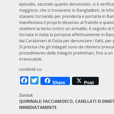
episodio, secondo quanto denunciato, si è verific
maggiore, che si trovavano in Bangladesh, la inf
stavano tornando per prenderla e portarla in Bang
manifestava il proprio dissenso al fratello e ques
sbattere la testa contro un armadio. A seguito di 
tornata in Italia la portasse effettivamente in Ban
dai Carabinieri di Ostia per denunciare i fatti, per
Si precisa che gli indagati sono da ritenersi presun
procedimento delle indagini preliminari, fino a u
irrevocabile.
condividi su:
Facebook
Twitter
Share
Post
Beitragsnavigation
Zurück
QUIRINALE: FACCIAMOECO, CASELLATI SI DIME
IMMEDIATAMENTE