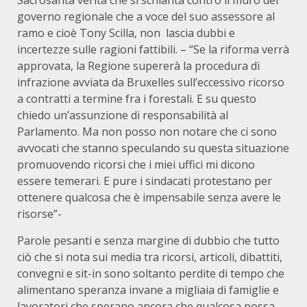
Sacrosanta verità che si schianta contro il muro del
governo regionale che a voce del suo assessore al
ramo e cioè Tony Scilla, non lascia dubbi e
incertezze sulle ragioni fattibili. – “Se la riforma verrà
approvata, la Regione supererà la procedura di
infrazione avviata da Bruxelles sull’eccessivo ricorso
a contratti a termine fra i forestali. E su questo
chiedo un’assunzione di responsabilità al
Parlamento. Ma non posso non notare che ci sono
avvocati che stanno speculando su questa situazione
promuovendo ricorsi che i miei uffici mi dicono
essere temerari. E pure i sindacati protestano per
ottenere qualcosa che è impensabile senza avere le
risorse”-
Parole pesanti e senza margine di dubbio che tutto
ciò che si nota sui media tra ricorsi, articoli, dibattiti,
convegni e sit-in sono soltanto perdite di tempo che
alimentano speranza invane a migliaia di famiglie e
lavoratori che sperano ancora che qualcosa possa