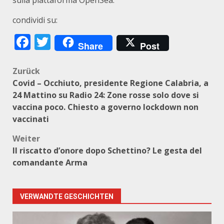
sulla piattaforma OpenSea.
condividi su:
Facebook
Twitter
Share
Post
Beitragsnavigation
Zurück
Covid – Occhiuto, presidente Regione Calabria, a
24 Mattino su Radio 24: Zone rosse solo dove si
vaccina poco. Chiesto a governo lockdown non
vaccinati
Weiter
Il riscatto d’onore dopo Schettino? Le gesta del
comandante Arma
VERWANDTE GESCHICHTEN