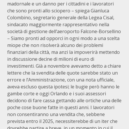
madornale e un danno per i cittadini e i lavoratori
che sono pronti allo sciopero – spiega Gianluca
Colombino, segretario generale della Legea Cisal,
sindacato maggiormente rappresentativo nella
società di gestione dell’aeroporto Falcone-Borsellino
– Siamo pronti ad opporci in ogni modo a una scelta
miope che non risolverà alcuno dei problemi
finanziari della città, ma anzi la impoverirà mettendo
in discussione decine di milioni di euro di
investimenti. Già a novembre avevamo detto a chiare
lettere che la svendita delle quote sarebbe stato un
errore e l’Amministrazione, con una nota ufficiale,
aveva escluso questa ipotesi; le bugie però hanno le
gambe corte e oggi Orlando e i suoi assessori
decidono di fare cassa gettando alle ortiche una delle
poche cose buone fatte in questi anni. I lavoratori
non consentiranno una vendita che, sebbene
prevista entro il 2025, necessiterebbe di un iter che
dovrebbe partire a breve, in un momento in cui il