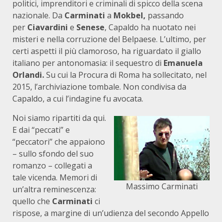
politici, imprenditori e criminali di spicco della scena
nazionale. Da
Carminati
a
Mokbel,
passando
per
Ciavardini
e
Senese
, Capaldo ha nuotato nei
misteri e nella corruzione del Belpaese. L’ultimo, per
certi aspetti il più clamoroso, ha riguardato il giallo
italiano per antonomasia: il sequestro di
Emanuela
Orlandi.
Su cui la Procura di Roma ha sollecitato, nel
2015, l’archiviazione tombale. Non condivisa da
Capaldo, a cui l’indagine fu avocata.
Noi siamo ripartiti da qui.
E dai “peccati” e
“peccatori” che appaiono
– sullo sfondo del suo
romanzo – collegati a
tale vicenda. Memori di
Massimo Carminati
un’altra reminescenza:
quello che
Carminati
ci
rispose, a margine di un’udienza del secondo Appello