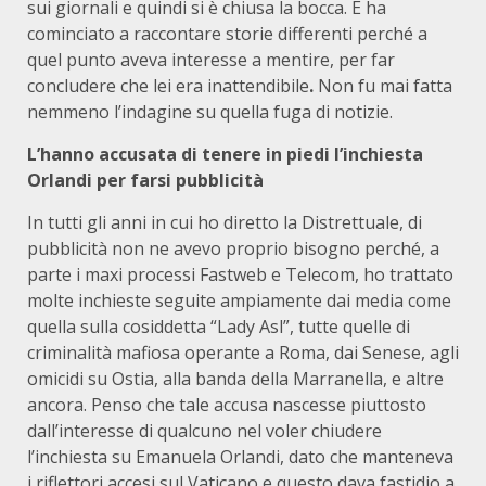
sui giornali e quindi si è chiusa la bocca. E ha
cominciato a raccontare storie differenti perché a
quel punto aveva interesse a mentire, per far
concludere che lei era inattendibile
.
Non fu mai fatta
nemmeno l’indagine su quella fuga di notizie.
L’hanno accusata di tenere in piedi l’inchiesta
Orlandi per farsi pubblicità
In tutti gli anni in cui ho diretto la Distrettuale, di
pubblicità non ne avevo proprio bisogno perché, a
parte i maxi processi Fastweb e Telecom, ho trattato
molte inchieste seguite ampiamente dai media come
quella sulla cosiddetta “Lady Asl”, tutte quelle di
criminalità mafiosa operante a Roma, dai Senese, agli
omicidi su Ostia, alla banda della Marranella, e altre
ancora. Penso che tale accusa nascesse piuttosto
dall’interesse di qualcuno nel voler chiudere
l’inchiesta su Emanuela Orlandi, dato che manteneva
i riflettori accesi sul Vaticano e questo dava fastidio a