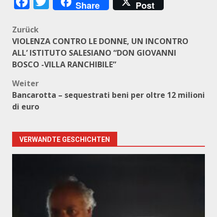
Facebook
Twitter
Share
Post
Beitragsnavigation
Zurück
VIOLENZA CONTRO LE DONNE, UN INCONTRO
ALL’ ISTITUTO SALESIANO “DON GIOVANNI
BOSCO -VILLA RANCHIBILE”
Weiter
Bancarotta – sequestrati beni per oltre 12 milioni
di euro
VERWANDTE GESCHICHTEN