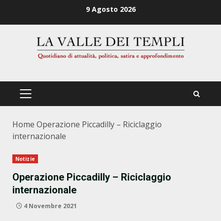
Zum
9 Agosto 2026
Inhalt
springen
PRIMÄRES
MENÜ
Home
Operazione Piccadilly – Riciclaggio
internazionale
Notizie
Operazione Piccadilly – Riciclaggio
internazionale
4 Novembre 2021