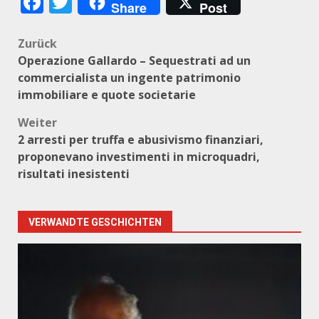
Facebook
Twitter
Share
Post
Beitragsnavigation
Zurück
Operazione Gallardo – Sequestrati ad un
commercialista un ingente patrimonio
immobiliare e quote societarie
Weiter
2 arresti per truffa e abusivismo finanziari,
proponevano investimenti in microquadri,
risultati inesistenti
VERWANDTE GESCHICHTEN