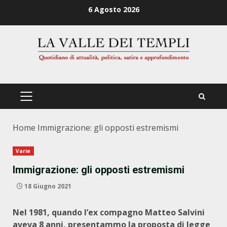
Zum
6 Agosto 2026
Inhalt
springen
PRIMÄRES
MENÜ
Home
Immigrazione: gli opposti estremismi
Varie
Immigrazione: gli opposti estremismi
18 Giugno 2021
Nel 1981, quando l’ex compagno Matteo Salvini
aveva 8 anni, presentammo la proposta di legge