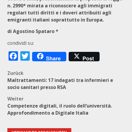
n. 2990* mirata a riconoscere agli immigrati
regolari tutti diritti e i doveri attribuiti agli
emigranti italiani soprattutto in Europa.
di Agostino Spataro *
condividi su:
Facebook
Twitter
Share
Post
Beitragsnavigation
Zurück
Maltrattamenti: 17 indagati tra infermieri e
socio sanitari presso RSA
Weiter
Competenze digitali, il ruolo dell’università.
Approfondimento a Digitale Italia