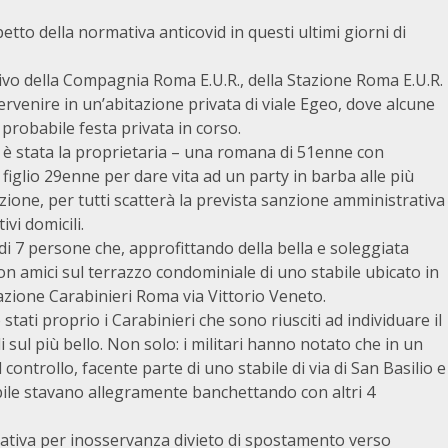
etto della normativa anticovid in questi ultimi giorni di
ativo della Compagnia Roma E.U.R., della Stazione Roma E.U.R.
rvenire in un’abitazione privata di viale Egeo, dove alcune
probabile festa privata in corso.
asa è stata la proprietaria – una romana di 51enne con
 figlio 29enne per dare vita ad un party in barba alle più
azione, per tutti scatterà la prevista sanzione amministrativa
ivi domicili.
 7 persone che, approfittando della bella e soleggiata
n amici sul terrazzo condominiale di uno stabile ubicato in
tazione Carabinieri Roma via Vittorio Veneto.
stati proprio i Carabinieri che sono riusciti ad individuare il
ul più bello. Non solo: i militari hanno notato che in un
l controllo, facente parte di uno stabile di via di San Basilio e
obile stavano allegramente banchettando con altri 4
trativa per inosservanza divieto di spostamento verso