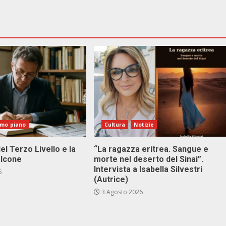
imo piano
Cultura
Notizie
el Terzo Livello e la
“La ragazza eritrea. Sangue e
alcone
morte nel deserto del Sinai”.
Intervista a Isabella Silvestri
6
(Autrice)
3 Agosto 2026