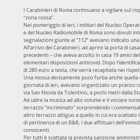
I Carabinieri di Roma continuano a vigilare sul risp
“zona rossa”.
Nel pomeriggio di ieri, i militari del Nucleo Oper
e del Nucleo Radiomobile di Roma sono dovuti inte
segnalazioni giunte al “112” avevano indicato una 
All’arrivo dei Carabinieri, ad aprire la porta di c
precedenti – che aveva accolto in casa 19 amici del
elementari disposizioni anticovid. Dopo l’identific
di 280 euro a testa, che verrà recapitata nei rispett
Una mossa decisamente poco furba anche quella di
giornata di ieri, avevano organizzato un pranzo co
via San Nicola da Tolentino, a pochi metri dalla S
Ad udire la musica ad alto volume e il vociare sono 
terrazzo “incriminato” sorprendendo i commensali s
altro terrazzo attiguo a quello in cui era scattato i
di pertinenza di un B&B, i due affittuari dell’imm
conoscenti.
Per tutti è scattata la prevista sanzione amminis