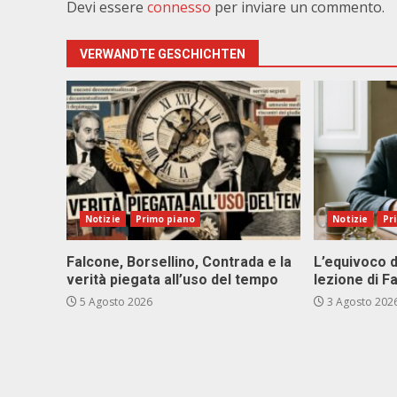
Devi essere
connesso
per inviare un commento.
VERWANDTE GESCHICHTEN
Notizie
Primo piano
Notizie
Pr
Falcone, Borsellino, Contrada e la
L’equivoco d
verità piegata all’uso del tempo
lezione di F
5 Agosto 2026
3 Agosto 202