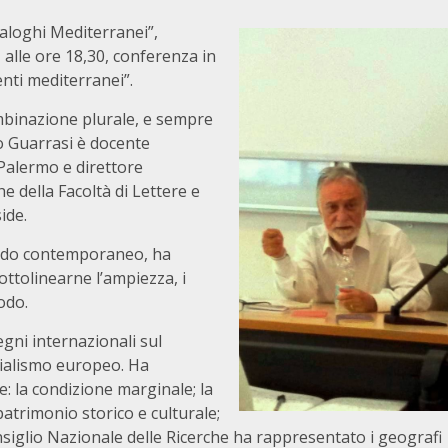
ialoghi Mediterranei”,
 alle ore 18,30, conferenza in
nti mediterranei”.
combinazione plurale, e sempre
zo Guarrasi è docente
 Palermo e direttore
e della Facoltà di Lettere e
ide.
ondo contemporaneo, ha
ottolinearne l’ampiezza, i
odo.
gni internazionali sul
nialismo europeo. Ha
e: la condizione marginale; la
patrimonio storico e culturale;
onsiglio Nazionale delle Ricerche ha rappresentato i geografi