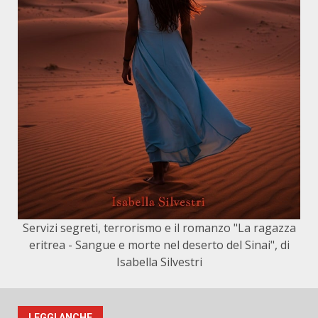
Servizi segreti, terrorismo e il romanzo "La ragazza
eritrea - Sangue e morte nel deserto del Sinai", di
Isabella Silvestri
LEGGI ANCHE