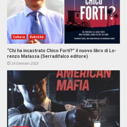
Cultura
Rubriche
“Chi ha in­ca­stra­to Chi­co For­ti?” il nuo­vo li­bro di Lo­
ren­zo Ma­tas­sa (Ser­ra­di­fal­co edi­to­re)
24 Gennaio 2023