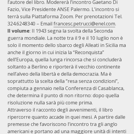
l’autore del libro. Modererà l’incontro Gaetano Di
Fazio, Vice Presidente ANSE Palermo. L’incontro si
terrà sulla Piattaforma Zoom. Per prenotazioni Tel.
324.6248340 – Email
francesc.petrucci@enel.com
.
Il volume
: Il 1943 segna la svolta della Seconda
guerra mondiale. La notte tra il 9 e il 10 luglio non è
solo il momento dello sbarco degli Alleati in Sicilia ma
anche il giorno in cui inizia la “Reconquista”
dell’Europa, quella lunga rincorsa che si concluderà
soltanto a Berlino e riporterà il vecchio continente
nell’alveo della libertà e della democrazia. Ma è
soprattutto la scelta della “resa senza condizioni”,
compiuta a gennaio nella Conferenza di Casablanca,
che determina il punto di non ritorno: dopo quella
risoluzione nulla sarà più come prima.
Attraverso il racconto degli avvenimenti, il libro
ripercorre quanto accade in quei mesi. A partire dalle
premesse che favoriscono l’incontro tra gli anglo
americani e portano ad una maggiore unità di intenti