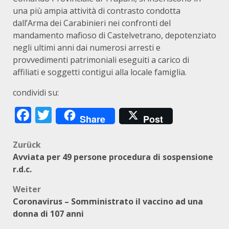
una più ampia attività di contrasto condotta
dall’Arma dei Carabinieri nei confronti del
mandamento mafioso di Castelvetrano, depotenziato
negli ultimi anni dai numerosi arresti e
provvedimenti patrimoniali eseguiti a carico di
affiliati e soggetti contigui alla locale famiglia.
condividi su:
Facebook
Twitter
Share
Post
Beitragsnavigation
Zurück
Avviata per 49 persone procedura di sospensione
r.d.c.
Weiter
Coronavirus – Somministrato il vaccino ad una
donna di 107 anni