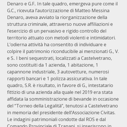
Denaro e G.F.. In tale quadro, emergeva pure come il
G.C., ricevuta l’autorizzazione di Matteo Messina
Denaro, aveva avviato la riorganizzazione della
struttura criminale, attraverso nuove affiliazioni e
l’esercizio di un pervasivo e rigido controllo del
territorio attuato con metodi violenti e intimidatori.
L’odierna attività ha consentito di individuare e
colpire il patrimonio riconducibile ai menzionati G., V.
e S.. I beni sequestrati, localizzati a Castelvetrano,
sono costituiti da 1 azienda, 1 abitazione, 1
capannone industriale, 3 autovetture, numerosi
rapporti bancari e 1 polizza assicurativa. In tale
quadro, S.R. è risultato, in favore di G., intestatario
fittizio di una azienda alla quale nel 2019 era stata
affidata la somministrazione di bevande in occasione
del “Torneo della Legalità”, tenutosi a Castelvetrano
in memoria del presidente dell’Associazione Civitas.
Le indagini patrimoniali condotte dal ROS e dal
Comando Provinciale di Trapani, si inseriscono in