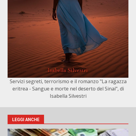
Servizi segreti, terrorismo e il romanzo "La ragazza
eritrea - Sangue e morte nel deserto del Sinai", di
Isabella Silvestri
LEGGI ANCHE