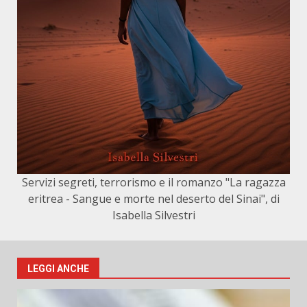
Servizi segreti, terrorismo e il romanzo "La ragazza
eritrea - Sangue e morte nel deserto del Sinai", di
Isabella Silvestri
LEGGI ANCHE