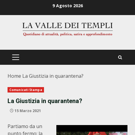
Zum
9 Agosto 2026
Inhalt
springen
PRIMÄRES
MENÜ
Home
La Giustizia in quarantena?
Comunicati Stampa
La Giustizia in quarantena?
15 Marzo 2021
Partiamo da un
punto fermo: la