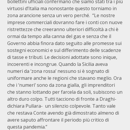
bollettini ufficiali confermano che siamo stati tra i più
virtuosi d’Italia ma nonostante questo torniamo in
zona arancione senza un vero perché. “Le nostre
imprese commerciali dovranno fare i conti con nuove
ristrettezze che creeranno ulteriori difficoltà a chi è
ormai da tempo alla canna del gas e senza che il
Governo abbia finora dato seguito alle promesse sui
sostegni economici e sul differimento delle scadenze
di tasse e tributi. Le decisioni adottate sono inique,
incoerenti e incongrue. Quando la Sicilia aveva
numeri da ‘zona rossa’ nessuno si è sognato di
uniformare anche le regioni che stavano meglio. Ora
che i ‘numeri’ sono da zona gialla, gli imprenditori
che stanno lottando per farcela da soli, subiscono un
altro duro colpo. Tutti tacciono di fronte a Draghi-
dichiara Pullara- un silenzio colpevole. Tanto vale
che restava Conte avendo già dimostrato almeno di
avere saputo affrontare il periodo più critico di
questa pandemia.”