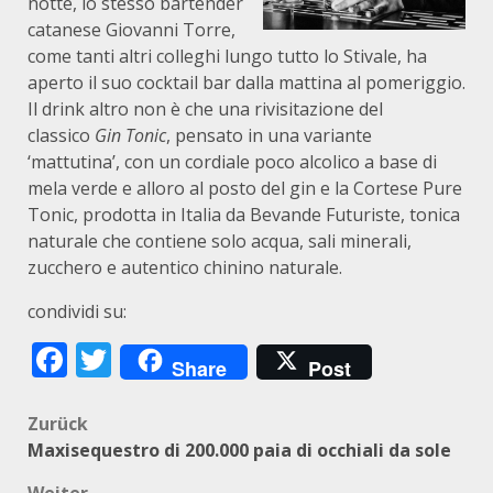
notte, lo stesso bartender
catanese Giovanni Torre,
come tanti altri colleghi lungo tutto lo Stivale, ha
aperto il suo cocktail bar dalla mattina al pomeriggio.
Il drink altro non è che una rivisitazione del
classico
Gin Tonic
, pensato in una variante
‘mattutina’, con un cordiale poco alcolico a base di
mela verde e alloro al posto del gin e la Cortese Pure
Tonic, prodotta in Italia da Bevande Futuriste, tonica
naturale che contiene solo acqua, sali minerali,
zucchero e autentico chinino naturale.
condividi su:
Facebook
Twitter
Share
Post
Beitragsnavigation
Zurück
Maxisequestro di 200.000 paia di occhiali da sole