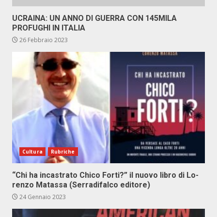
UCRAINA: UN ANNO DI GUERRA CON 145MILA
PROFUGHI IN ITALIA
26 Febbraio 2023
Cultura
Rubriche
“Chi ha in­ca­stra­to Chi­co For­ti?” il nuo­vo li­bro di Lo­
ren­zo Ma­tas­sa (Ser­ra­di­fal­co edi­to­re)
24 Gennaio 2023