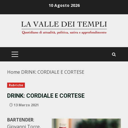
Zum
10 Agosto 2026
Inhalt
springen
PRIMÄRES
MENÜ
Home
DRINK: CORDIALE E CORTESE
Rubriche
DRINK: CORDIALE E CORTESE
13 Marzo 2021
BARTENDER
:
Giovanni Torre,