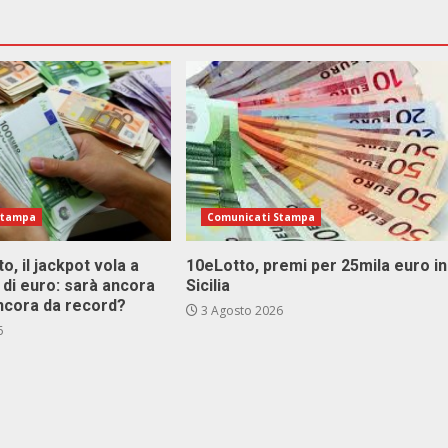
Stampa
Comunicati Stampa
o, il jackpot vola a
10eLotto, premi per 25mila euro in
i di euro: sarà ancora
Sicilia
ncora da record?
3 Agosto 2026
6