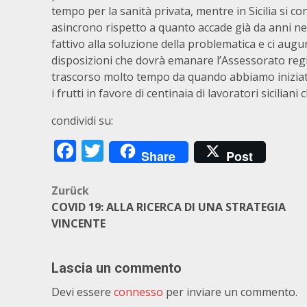
tempo per la sanità privata, mentre in Sicilia si
asincrono rispetto a quanto accade già da anni nel
fattivo alla soluzione della problematica e ci augu
disposizioni che dovrà emanare l’Assessorato regi
trascorso molto tempo da quando abbiamo iniziato
i frutti in favore di centinaia di lavoratori sicili
condividi su:
Facebook
Twitter
Share
Post
Beitragsnavigation
Zurück
COVID 19: ALLA RICERCA DI UNA STRATEGIA
VINCENTE
Lascia un commento
Devi essere
connesso
per inviare un commento.