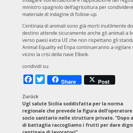
ministro spagnolo dell’agricoltura per condividere
materiale di indagine di follow-up.
Centinaia di animali sono già morti inutilmente do
destino attende sicuramente anche gli animali a bor
verso paesi extra UE che non rispettano gli standa
Animal Equality ed Enpa continueranno a vigilare su
vicino la crisi della nave Elbeik.
condividi su:
Facebook
Twitter
Share
Post
Beitragsnavigation
Zurück
Ugl salute Sicilia soddisfatta per la norma
regionale che prevede la figura dell’operatore
socio sanitario nelle strutture private. “Dopo 
di battaglia raccogliamo i frutti per dare dign
centinaia di lavoratori”