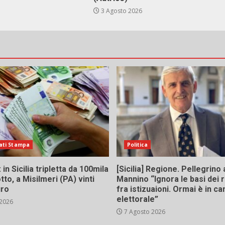
3 Agosto 2026
ati Stampa
Politica
in Sicilia tripletta da 100mila
[Sicilia] Regione. Pellegrino 
tto, a Misilmeri (PA) vinti
Mannino “Ignora le basi dei 
uro
fra istizuaioni. Ormai è in 
elettorale”
 2026
7 Agosto 2026