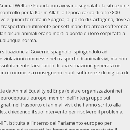
e Animal Welfare Foundation avevano segnalato la situazione
ontrollo per la Karim Allah, all’epoca carica di oltre 800
 nave è quindi tornata in Spagna, al porto di Cartagena, dove a
li trasportati inutilmente per settimane tra atroci sofferenze
lah alcuni animali erano morti a bordo e i loro corpi fatti a
i qualunque norma.
a situazione al Governo spagnolo, spingendolo ad
e violazioni commesse nel trasporto di animali vivi, ma non
ssolutamente farsi carico di una situazione generata nel
ni di norme e a conseguenti inutili sofferenze di migliaia di
tte da Animal Equality ed Enpa (e altre organizzazioni nei
i eurodeputati europei membri dell’Intergruppo sul
ati nel trasporto di animali vivi, che hanno scritto alla
es, chiedendo il suo intervento per risolvere il problema.
T, istituita all’interno del Parlamento europeo per
olamento sui trasporti, ha immediatamente contattato il