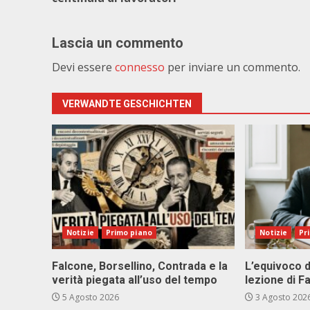
Lascia un commento
Devi essere
connesso
per inviare un commento.
VERWANDTE GESCHICHTEN
Notizie
Primo piano
Notizie
Pr
Falcone, Borsellino, Contrada e la
L’equivoco d
verità piegata all’uso del tempo
lezione di F
5 Agosto 2026
3 Agosto 202