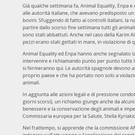
Già qualche settimana fa, Animal Equality, Enpa 
alle autorità italiane, che avevano predisposto un c
bovini. Sfuggendo di fatto ai controlli italiani, la
partire dallo scorso fine settimana tutti gli anima
sono stati abbattuti. Anche nel caso della Karim Al
pezzi erano stati gettati in mare, in violazione d
Animal Equality ed Enpa hanno anche segnalato l
intervenire e richiamando punto per punto tutte l
si fermeranno qui. Le autorità spagnole devono a
proprio paese e che ha portato non solo a violazio
animali.
In aggiunta alle azioni legali e di pressione condo
giorni scorsi), un richiamo giunge anche da alcun
benessere e la conservazione degli animali e impegn
Commissaria europea per la Salute, Stella Kyriakid
Nel frattempo, si apprende che la commissione ANI
indagare sull’attuazione e l’applicazione del reg