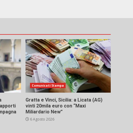
Comunicati Stampa
a
Gratta e Vinci, Sicilia: a Licata (AG)
rapporti
vinti 20mila euro con “Maxi
campagna
Miliardario New”
6 Agosto 2026