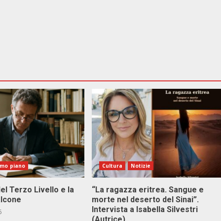
imo piano
Cultura
Notizie
el Terzo Livello e la
“La ragazza eritrea. Sangue e
alcone
morte nel deserto del Sinai”.
Intervista a Isabella Silvestri
6
(Autrice)