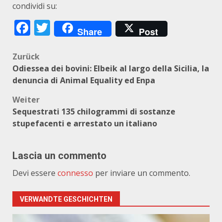
condividi su:
Facebook
Twitter
Share
Post
Beitragsnavigation
Zurück
Odiessea dei bovini: Elbeik al largo della Sicilia, la
denuncia di Animal Equality ed Enpa
Weiter
Sequestrati 135 chilogrammi di sostanze
stupefacenti e arrestato un italiano
Lascia un commento
Devi essere
connesso
per inviare un commento.
VERWANDTE GESCHICHTEN