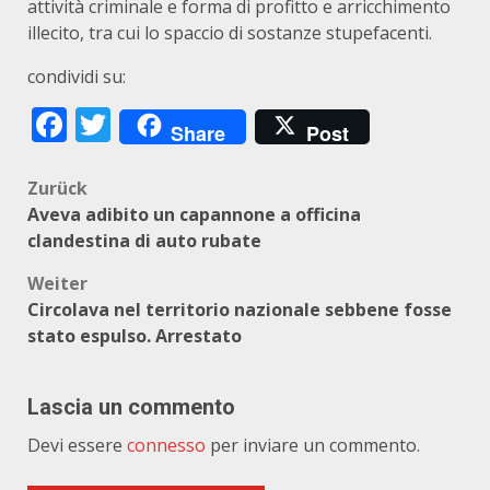
attività criminale e forma di profitto e arricchimento
illecito, tra cui lo spaccio di sostanze stupefacenti.
condividi su:
Facebook
Twitter
Share
Post
Beitragsnavigation
Zurück
Aveva adibito un capannone a officina
clandestina di auto rubate
Weiter
Circolava nel territorio nazionale sebbene fosse
stato espulso. Arrestato
Lascia un commento
Devi essere
connesso
per inviare un commento.