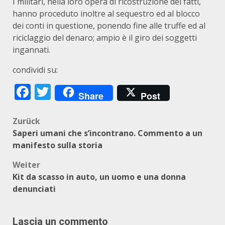
I militari, nella loro opera di ricostruzione dei fatti,
hanno proceduto inoltre al sequestro ed al blocco
dei conti in questione, ponendo fine alle truffe ed al
riciclaggio del denaro; ampio è il giro dei soggetti
ingannati.
condividi su:
Facebook
Twitter
Share
Post
Beitragsnavigation
Zurück
Saperi umani che s’incontrano. Commento a un
manifesto sulla storia
Weiter
Kit da scasso in auto, un uomo e una donna
denunciati
Lascia un commento