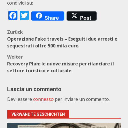
condividi su:
Facebook
Twitter
Share
Post
Beitragsnavigation
Zurück
Operazione Fake travels – Eseguiti due arresti e
sequestrati oltre 500 mila euro
Weiter
Recovery Plan: le nuove misure per rilanciare il
settore turistico e culturale
Lascia un commento
Devi essere
connesso
per inviare un commento.
VERWANDTE GESCHICHTEN