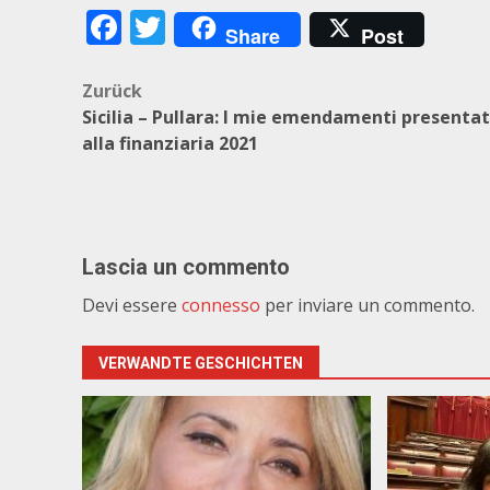
Facebook
Twitter
Share
Post
Beitragsnavigation
Zurück
Sicilia – Pullara: I mie emendamenti presentat
alla finanziaria 2021
Lascia un commento
Devi essere
connesso
per inviare un commento.
VERWANDTE GESCHICHTEN