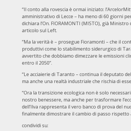
“Il conto alla rovescia è ormai iniziato: l’ArcelorM
amministrativo di Lecce – ha meno di 60 giorni per 
dichiara l’On. FIORAMONTI (MISTO), già Ministro del
articolo sul Left.
“Ma la verità è – prosegue Fioramonti – che il cont
produttivi come lo stabilimento siderurgico di Ta
avvertito che dobbiamo dimezzare le emissioni clim
entro il 2050”.
“Le acciaierie di Taranto – continua il deputato d
ma anche una realtà industriale che rischia di ess
“Ora la transizione ecologica non è solo necessari
nostro benessere, ma anche per trasformare l’eco
dell’Ilva rappresenta il vero banco di prova del n
finalmente dimostrare il cambio di passo rispetto a
condividi su: