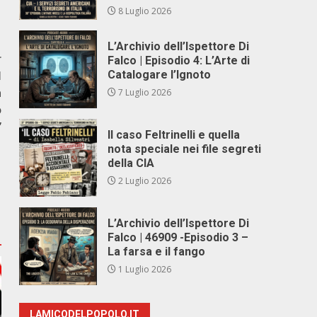
8 Luglio 2026
L’Archivio dell’Ispettore Di
r
Falco | Episodio 4: L’Arte di
l
Catalogare l’Ignoto
a
7 Luglio 2026
o
”
Il caso Feltrinelli e quella
nota speciale nei file segreti
della CIA
2 Luglio 2026
L’Archivio dell’Ispettore Di
Falco | 46909 -Episodio 3 –
La farsa e il fango
1 Luglio 2026
LAMICODELPOPOLO.IT