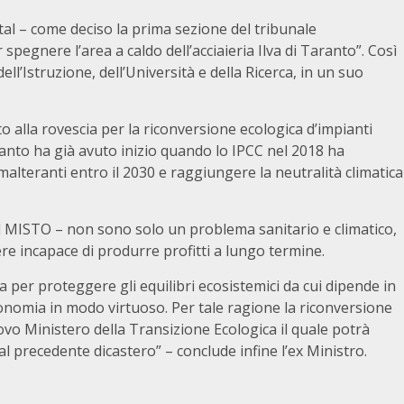
ittal – come deciso la prima sezione del tribunale
spegnere l’area a caldo dell’acciaieria Ilva di Taranto”. Così
l’Istruzione, dell’Università e della Ricerca, in un suo
o alla rovescia per la riconversione ecologica d’impianti
ranto ha già avuto inizio quando lo IPCC nel 2018 ha
alteranti entro il 2030 e raggiungere la neutralità climatica
el MISTO – non sono solo un problema sanitario e climatico,
ere incapace di produrre profitti a lungo termine.
a per proteggere gli equilibri ecosistemici da cui dipende in
nomia in modo virtuoso. Per tale ragione la riconversione
uovo Ministero della Transizione Ecologica il quale potrà
l precedente dicastero” – conclude infine l’ex Ministro.