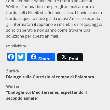
Fonti anonime hanno inoltre riferito ad Animal
Welfare Foundation che per gli animali ancora a
bordo della Elbeik stia finendo il cibo. I bovini sono a
bordo di questa nave già da quasi 2 mesi e secondo
gli informatori il capitano e i membri dell’equipaggio
sono disperati e non sanno come trovare una
soluzione per questi animali.
condividi su:
Facebook
Twitter
Share
Post
Beitragsnavigation
Zurück
Dialogo sulla Giustizia al tempo di Palamara
Weiter
“Dialoghi sui Mediterranei, aspettando il
secondo annale”