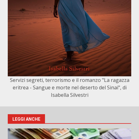
Servizi segreti, terrorismo e il romanzo "La ragazza
eritrea - Sangue e morte nel deserto del Sinai", di
Isabella Silvestri
LEGGI ANCHE