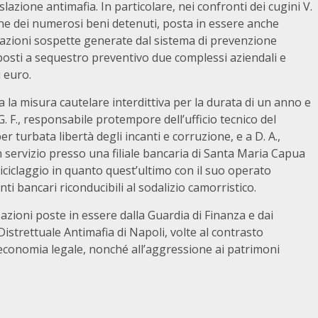
gislazione antimafia. In particolare, nei confronti dei cugini V.
one dei numerosi beni detenuti, posta in essere anche
razioni sospette generate dal sistema di prevenzione
osti a sequestro preventivo due complessi aziendali e
i euro.
 la misura cautelare interdittiva per la durata di un anno e
 G. F., responsabile protempore dell’ufficio tecnico del
turbata libertà degli incanti e corruzione, e a D. A.,
n servizio presso una filiale bancaria di Santa Maria Capua
iciclaggio in quanto quest’ultimo con il suo operato
i bancari riconducibili al sodalizio camorristico.
azioni poste in essere dalla Guardia di Finanza e dai
istrettuale Antimafia di Napoli, volte al contrasto
ll’economia legale, nonché all’aggressione ai patrimoni