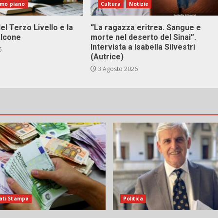
imo piano
Cultura
Notizie
el Terzo Livello e la
“La ragazza eritrea. Sangue e
alcone
morte nel deserto del Sinai”.
Intervista a Isabella Silvestri
6
(Autrice)
3 Agosto 2026
ati Stampa
Politica