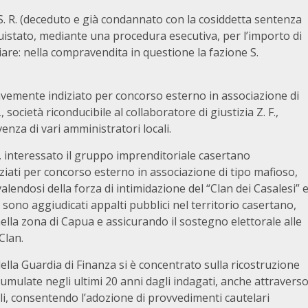
i S. R. (deceduto e già condannato con la cosiddetta sentenza
cquistato, mediante una procedura esecutiva, per l’importo di
iare: nella compravendita in questione la fazione S.
gravemente indiziato per concorso esterno in associazione di
 società riconducibile al collaboratore di giustizia Z. F.,
venza di vari amministratori locali.
, interessato il gruppo imprenditoriale casertano
diziati per concorso esterno in associazione di tipo mafioso,
valendosi della forza di intimidazione del “Clan dei Casalesi” 
i sono aggiudicati appalti pubblici nel territorio casertano,
nella zona di Capua e assicurando il sostegno elettorale alle
Clan.
 della Guardia di Finanza si è concentrato sulla ricostruzione
cumulate negli ultimi 20 anni dagli indagati, anche attravers
bili, consentendo l’adozione di provvedimenti cautelari