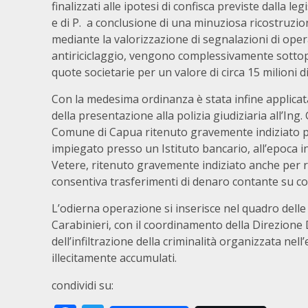
finalizzati alle ipotesi di confisca previste dalla le
e di P. a conclusione di una minuziosa ricostruzi
mediante la valorizzazione di segnalazioni di ope
antiriciclaggio, vengono complessivamente sottop
quote societarie per un valore di circa 15 milioni d
Con la medesima ordinanza è stata infine applicata
della presentazione alla polizia giudiziaria all’Ing.
Comune di Capua ritenuto gravemente indiziato per 
impiegato presso un Istituto bancario, all’epoca i
Vetere, ritenuto gravemente indiziato anche per r
consentiva trasferimenti di denaro contante su cont
L’odierna operazione si inserisce nel quadro delle 
Carabinieri, con il coordinamento della Direzione D
dell’infiltrazione della criminalità organizzata ne
illecitamente accumulati.
condividi su: