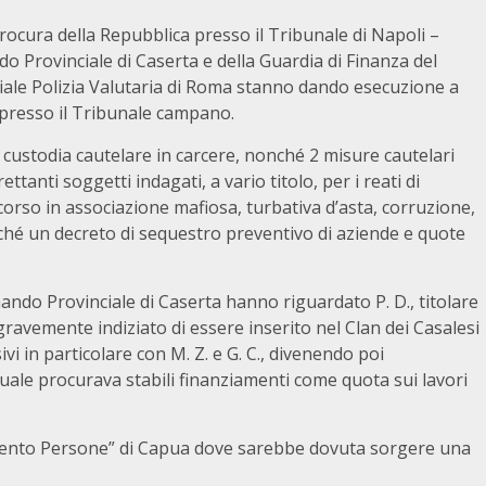
Procura della Repubblica presso il Tribunale di Napoli –
ndo Provinciale di Caserta e della Guardia di Finanza del
iale Polizia Valutaria di Roma stanno dando esecuzione a
 presso il Tribunale campano.
 custodia cautelare in carcere, nonché 2 misure cautelari
ettanti soggetti indagati, a vario titolo, per i reati di
orso in associazione mafiosa, turbativa d’asta, corruzione,
 nonché un decreto di sequestro preventivo di aziende e quote
omando Provinciale di Caserta hanno riguardato P. D., titolare
 gravemente indiziato di essere inserito nel Clan dei Casalesi
sivi in particolare con M. Z. e G. C., divenendo poi
quale procurava stabili finanziamenti come quota sui lavori
le Cento Persone” di Capua dove sarebbe dovuta sorgere una