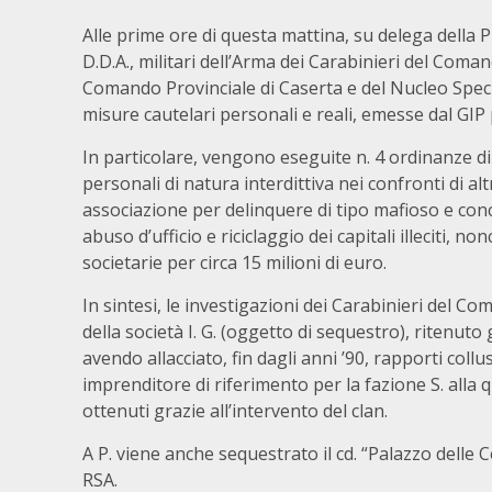
Alle prime ore di questa mattina, su delega della 
D.D.A., militari dell’Arma dei Carabinieri del Coma
Comando Provinciale di Caserta e del Nucleo Spec
misure cautelari personali e reali, emesse dal GIP
In particolare, vengono eseguite n. 4 ordinanze di
personali di natura interdittiva nei confronti di altr
associazione per delinquere di tipo mafioso e conc
abuso d’ufficio e riciclaggio dei capitali illeciti,
societarie per circa 15 milioni di euro.
In sintesi, le investigazioni dei Carabinieri del C
della società I. G. (oggetto di sequestro), ritenuto
avendo allacciato, fin dagli anni ’90, rapporti collu
imprenditore di riferimento per la fazione S. alla 
ottenuti grazie all’intervento del clan.
A P. viene anche sequestrato il cd. “Palazzo del
RSA.