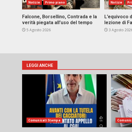
Notizie
Primo piano
Notizie
Pr
Falcone, Borsellino, Contrada e la
L’equivoco d
verità piegata all’uso del tempo
lezione di F
5 Agosto 2026
3 Agosto 202
LEGGI ANCHE
Comunicati Stampa
Comunic