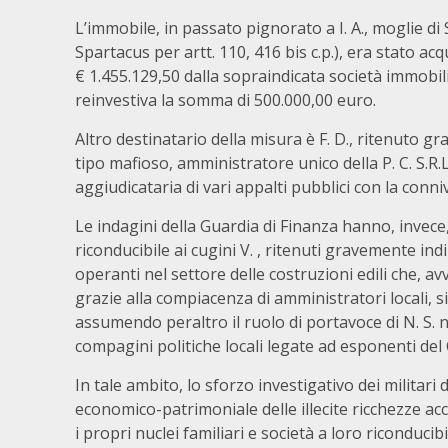
L’immobile, in passato pignorato a I. A., moglie d
Spartacus per artt. 110, 416 bis c.p.), era stato a
€ 1.455.129,50 dalla sopraindicata società immobil
reinvestiva la somma di 500.000,00 euro.
Altro destinatario della misura è F. D., ritenuto 
tipo mafioso, amministratore unico della P. C. S.R.L,
aggiudicataria di vari appalti pubblici con la conni
Le indagini della Guardia di Finanza hanno, invece
riconducibile ai cugini V. , ritenuti gravemente in
operanti nel settore delle costruzioni edili che, av
grazie alla compiacenza di amministratori locali, s
assumendo peraltro il ruolo di portavoce di N. S. 
compagini politiche locali legate ad esponenti del 
In tale ambito, lo sforzo investigativo dei militari
economico-patrimoniale delle illecite ricchezze ac
i propri nuclei familiari e società a loro riconduci