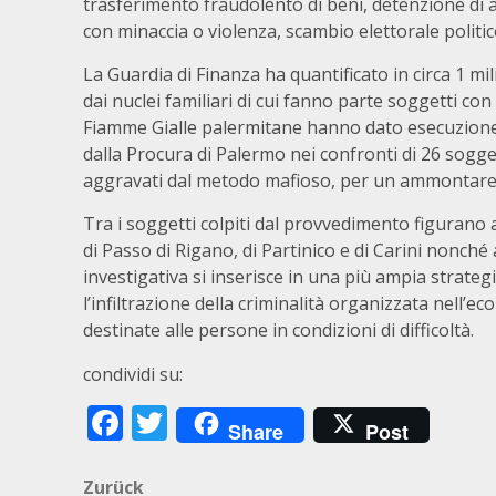
trasferimento fraudolento di beni, detenzione di ar
con minaccia o violenza, scambio elettorale politi
La Guardia di Finanza ha quantificato in circa 1 m
dai nuclei familiari di cui fanno parte soggetti con
Fiamme Gialle palermitane hanno dato esecuzione
dalla Procura di Palermo nei confronti di 26 sogge
aggravati dal metodo mafioso, per un ammontare c
Tra i soggetti colpiti dal provvedimento figurano 
di Passo di Rigano, di Partinico e di Carini nonché aff
investigativa si inserisce in una più ampia strateg
l’infiltrazione della criminalità organizzata nell’ec
destinate alle persone in condizioni di difficoltà.
condividi su:
Facebook
Twitter
Share
Post
Beitragsnavigation
Zurück