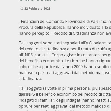
22 Febbraio 2021
I Finanzieri del Comando Provinciale di Palermo, n
Procura della Repubblica, hanno individuato 145 
hanno percepito il Reddito di Cittadinanza non av
Tali soggetti sono stati segnalati all’A.G. palermit
del reddito di cittadinanza e per il reato di truff
all’INPS, con cui il Corpo agisce in costante sinerg
del beneficio economico. Le ricerche hanno riguarda
coloro che a partire dall’anno 2009 hanno subito c
mafioso o per reati aggravati dal metodo mafioso, 
cittadinanza.
Tali soggetti (a volte in prima persona, più spesso
dall’INPS il beneficio economico del reddito di citt
indagati o i familiari degli indagati hanno infatti 
oppure per reati aggravati dal metodo mafioso di