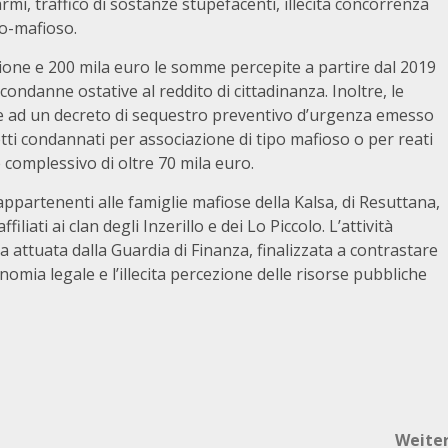
mi, traffico di sostanze stupefacenti, illecita concorrenza
co-mafioso.
ilione e 200 mila euro le somme percepite a partire dal 2019
 condanne ostative al reddito di cittadinanza. Inoltre, le
 ad un decreto di sequestro preventivo d’urgenza emesso
tti condannati per associazione di tipo mafioso o per reati
omplessivo di oltre 70 mila euro.
appartenenti alle famiglie mafiose della Kalsa, di Resuttana,
iliati ai clan degli Inzerillo e dei Lo Piccolo. L’attività
ia attuata dalla Guardia di Finanza, finalizzata a contrastare
onomia legale e l’illecita percezione delle risorse pubbliche
Weite