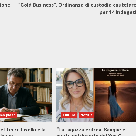
sione
“Gold Business”. Ordinanza di custodia cautelar
per 14 indagat
imo piano
Cultura
Notizie
el Terzo Livello e la
“La ragazza eritrea. Sangue e
alcone
morte nel deserto del Sinai”.