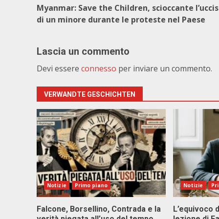
Myanmar: Save the Children, scioccante l’ucci
di un minore durante le proteste nel Paese
Lascia un commento
Devi essere
connesso
per inviare un commento.
VERWANDTE GESCHICHTEN
Notizie
Primo piano
Notizie
Pr
Falcone, Borsellino, Contrada e la
L’equivoco d
verità piegata all’uso del tempo
lezione di F