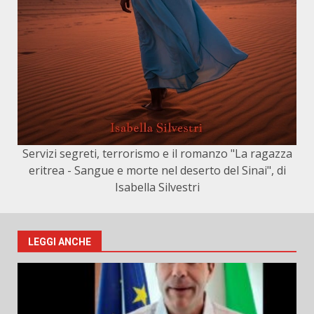
Servizi segreti, terrorismo e il romanzo "La ragazza
eritrea - Sangue e morte nel deserto del Sinai", di
Isabella Silvestri
LEGGI ANCHE