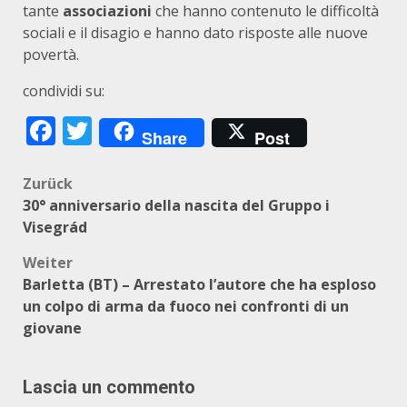
tante
associazioni
che hanno contenuto le difficoltà
sociali e il disagio e hanno dato risposte alle nuove
povertà.
condividi su:
Facebook
Twitter
Share
Post
Beitragsnavigation
Zurück
30° anniversario della nascita del Gruppo i
Visegrád
Weiter
Barletta (BT) – Arrestato l’autore che ha esploso
un colpo di arma da fuoco nei confronti di un
giovane
Lascia un commento