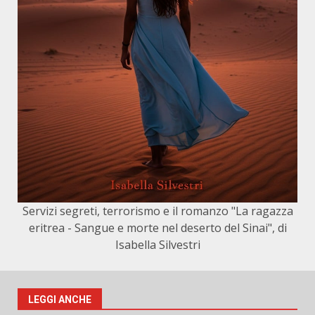
Servizi segreti, terrorismo e il romanzo "La ragazza
eritrea - Sangue e morte nel deserto del Sinai", di
Isabella Silvestri
LEGGI ANCHE