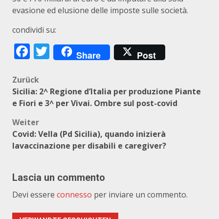
evasione ed elusione delle imposte sulle società.
condividi su:
Facebook
Twitter
Share
Post
Beitragsnavigation
Zurück
Sicilia: 2^ Regione d’Italia per produzione Piante
e Fiori e 3^ per Vivai. Ombre sul post-covid
Weiter
Covid: Vella (Pd Sicilia), quando inizierà
lavaccinazione per disabili e caregiver?
Lascia un commento
Devi essere
connesso
per inviare un commento.